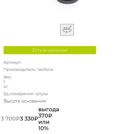
Есть в наличии
Артикул:
Производитель:
Verifone
Вес:
1
кг.
Ед. измерения:
Штука
Высота основания
выгода
370₽
3 700
₽
3 330
₽
или
10%