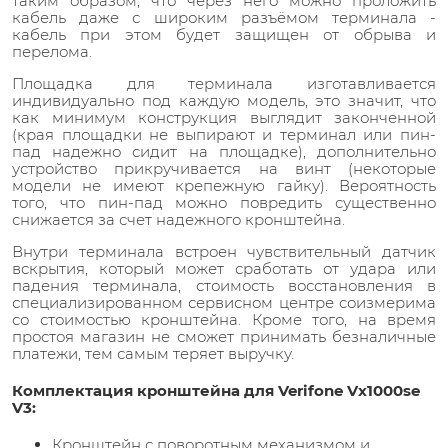
таким образом, что через него можно проложить
кабель даже с широким разъёмом терминала -
кабель при этом будет защищен от обрыва и
перелома.
Площадка для терминала изготавливается
индивидуально под каждую модель, это значит, что
как минимум конструкция выглядит законченной
(края площадки не выпирают и терминал или пин-
пад надежно сидит на площадке), дополнительно
устройство прикручивается на винт (некоторые
модели не имеют крепежную гайку). Вероятность
того, что пин-пад можно повредить существенно
снижается за счет надежного кронштейна.
Внутри терминала встроен чувствительный датчик
вскрытия, который может сработать от удара или
падения терминала, стоимость восстановления в
специализированном сервисном центре соизмерима
со стоимостью кронштейна. Кроме того, на время
простоя магазин не сможет принимать безналичные
платежи, тем самым теряет выручку.
Комплектация кронштейна для Verifone Vx1000se
V3:
Кронштейн с поворотным механизмом и