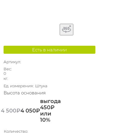
Есть в наличии
Артикул:
Вес:
0
кг.
Ед. измерения:
Штука
Высота основания
выгода
450₽
4 500
₽
4 050
₽
или
10%
Количество: