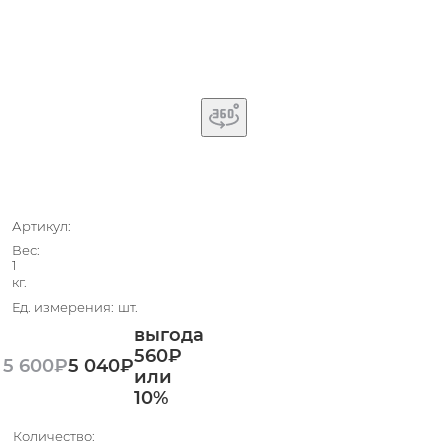
Нет в наличии
Артикул:
Вес:
1
кг.
Ед. измерения:
шт.
выгода
560₽
5 600
₽
5 040
₽
или
10%
Количество: