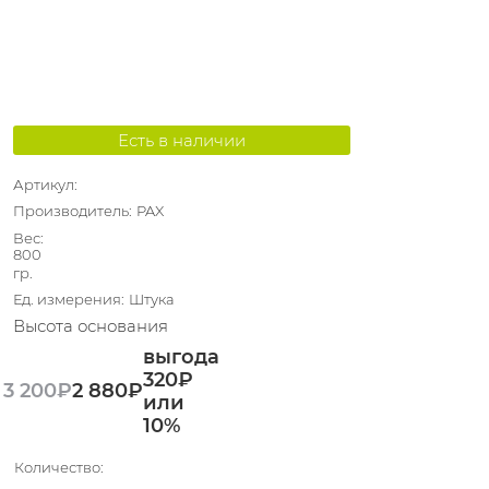
Есть в наличии
Артикул:
Производитель:
PAX
Вес:
800
гр.
Ед. измерения:
Штука
Высота основания
выгода
320₽
3 200
₽
2 880
₽
или
10%
Количество: