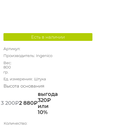
Есть в наличии
Артикул:
Производитель:
Ingenico
Вес:
800
гр.
Ед. измерения:
Штука
Высота основания
выгода
320₽
3 200
₽
2 880
₽
или
10%
Количество: