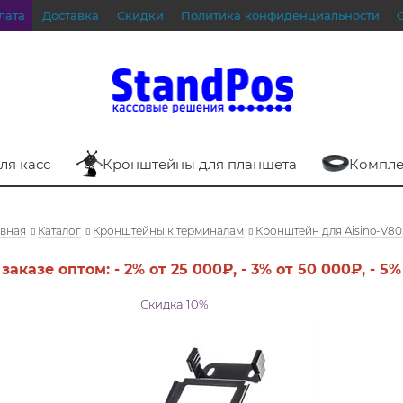
лата
Доставка
Скидки
Политика конфиденциальности
ля касс
Кронштейны для планшета
Компле
авная
Каталог
Кронштейны к терминалам
Кронштейн для Aisino-V8
 заказе оптом:
- 2%
от 25 000₽,
- 3%
от 50 000₽,
- 5%
Скидка 10%