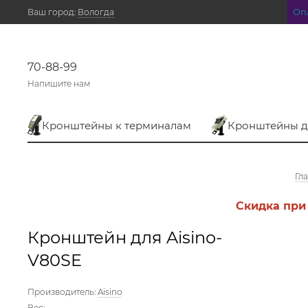
Оп
Ваш город:
Вологда
70-88-99
Напишите нам
Кронштейны к терминалам
Кронштейны д
Гл
Скидка при
Кронштейн для Aisino-
V80SE
Производитель:
Aisino
Вес: