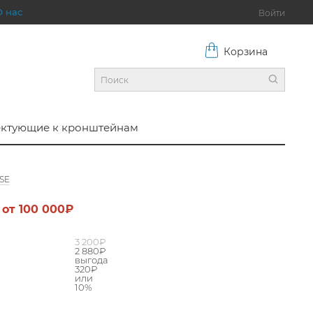
О нас
Войти
Корзина
ктующие к кронштейнам
0SE
от 100 000₽
3 200
₽
2 880
₽
выгода
320₽
или
10%