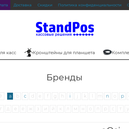
лата
Доставка
Скидки
Политика конфиденциальности
ля касс
Кронштейны для планшета
Компле
Бренды
9
a
b
c
d
e
f
g
h
i
j
k
l
m
n
o
p
г
д
е
ё
ж
з
и
й
к
л
м
н
о
п
р
с
т