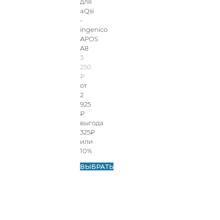
для
aQsi
-
ingenico
APOS
A8
3
250
₽
от
2
925
₽
выгода
325₽
или
10%
ВЫБРАТЬ