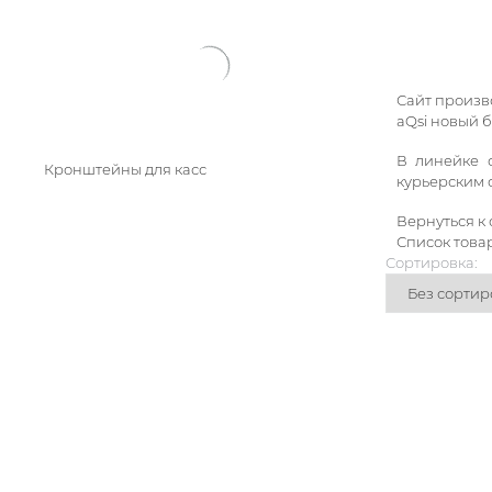
Сайт произв
aQsi новый 
В линейке с
Кронштейны для касс
курьерским 
Вернуться к
Список това
Сортировка: