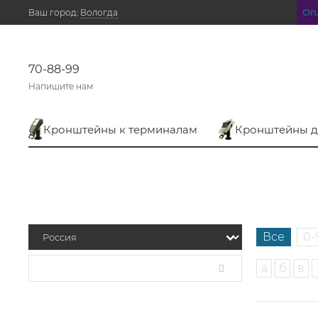
Оп
Ваш город:
Вологда
70-88-99
Напишите нам
Кронштейны к терминалам
Кронштейны д
Все
0-
а
б
в