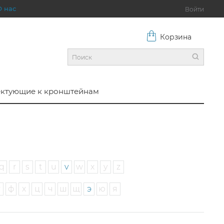
О нас
Войти
Корзина
ктующие к кронштейнам
q
r
s
t
u
v
w
x
y
z
у
ф
х
ц
ч
ш
щ
э
ю
я