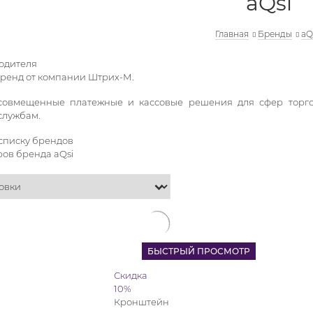
aQsi
Главная
Бренды
aQ
одителя
бренд от компании Штрих-М.
овмещенные платежные и кассовые решения для сфер торговли
службам.
 списку брендов
ров бренда aQsi
БЫСТРЫЙ ПРОСМОТР
Скидка
10%
Кронштейн